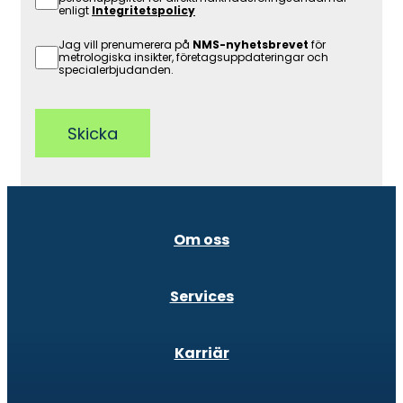
enligt
Integritetspolicy
Jag vill prenumerera på
NMS-nyhetsbrevet
för
metrologiska insikter, företagsuppdateringar och
specialerbjudanden.
Skicka
Om oss
Services
Karriär