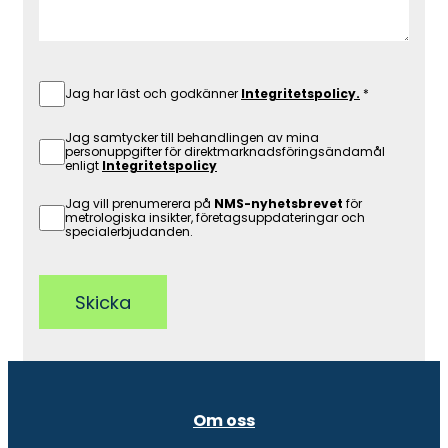
Jag har läst och godkänner
Integritetspolicy.
Jag samtycker till behandlingen av mina
personuppgifter för direktmarknadsföringsändamål
enligt
Integritetspolicy
Jag vill prenumerera på
NMS-nyhetsbrevet
för
metrologiska insikter, företagsuppdateringar och
specialerbjudanden.
Skicka
Om oss