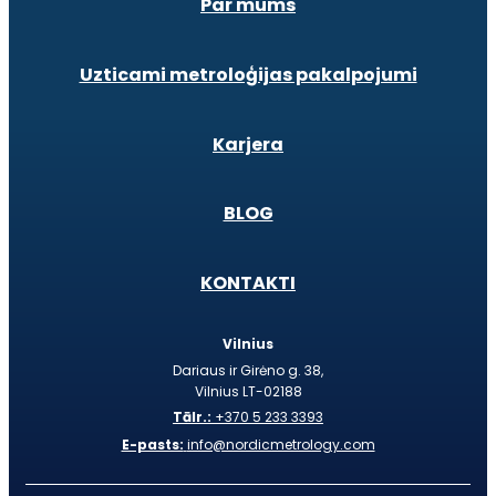
Par mums
Uzticami metroloģijas pakalpojumi
Karjera
BLOG
KONTAKTI
Vilnius
Dariaus ir Girėno g. 38,
Vilnius LT-02188
Tālr.:
+370 5 233 3393
E-pasts:
info@nordicmetrology.com