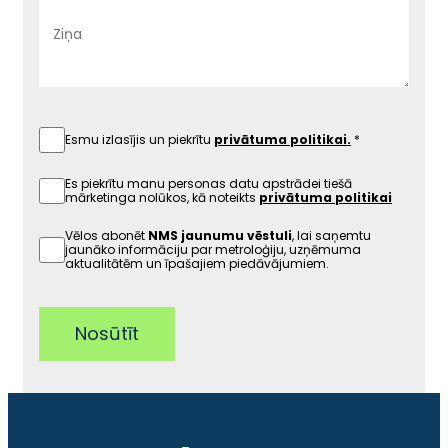
Esmu izlasījis un piekrītu
privātuma politikai.
Es piekrītu manu personas datu apstrādei tiešā
mārketinga nolūkos, kā noteikts
privātuma politikai
Vēlos abonēt
NMS jaunumu vēstuli
, lai saņemtu
jaunāko informāciju par metroloģiju, uzņēmuma
aktualitātēm un īpašajiem piedāvājumiem.
Nosūtīt