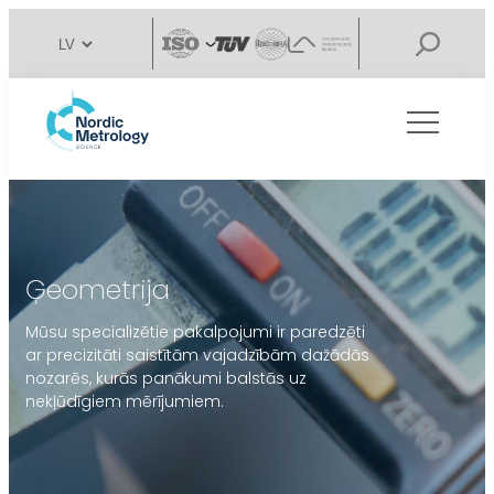
Ģeometrija
Mūsu specializētie pakalpojumi ir paredzēti
ar precizitāti saistītām vajadzībām dažādās
nozarēs, kurās panākumi balstās uz
nekļūdīgiem mērījumiem.