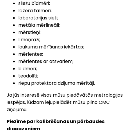
sliežu bīdmēri;
lāzera tālmēri;
laboratorijas sieti;
metāla mērlineāli;
mērstieņi;
līmeņrāži;
laukuma mērīšanas iekārtas;
mērlentes;
mērlentes ar atsvariem;
bīdmēri;
teodolīti;
riepu protektora dziļuma mērītāji.
Ja jūs interesē visas mūsu piedāvātās metroloģijas
iespējas, lūdzam lejupielādēt mūsu pilno CMC
ziņojumu.
Piezīme par kalibrēšanas un pārbaudes
diapazoniem