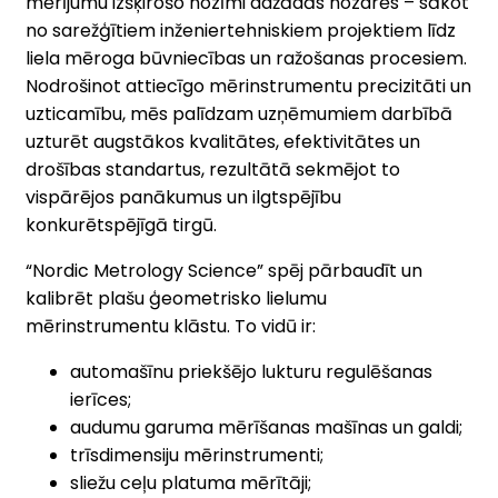
mērījumu izšķirošo nozīmi dažādās nozarēs – sākot
no sarežģītiem inženiertehniskiem projektiem līdz
liela mēroga būvniecības un ražošanas procesiem.
Nodrošinot attiecīgo mērinstrumentu precizitāti un
uzticamību, mēs palīdzam uzņēmumiem darbībā
uzturēt augstākos kvalitātes, efektivitātes un
drošības standartus, rezultātā sekmējot to
vispārējos panākumus un ilgtspējību
konkurētspējīgā tirgū.
“Nordic Metrology Science” spēj pārbaudīt un
kalibrēt plašu ģeometrisko lielumu
mērinstrumentu klāstu. To vidū ir:
automašīnu priekšējo lukturu regulēšanas
ierīces;
audumu garuma mērīšanas mašīnas un galdi;
trīsdimensiju mērinstrumenti;
sliežu ceļu platuma mērītāji;