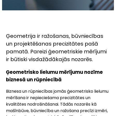
Ģeometrija ir ražošanas, būvniecības
un projektēšanas precizitātes pašā
pamatā. Pareizi ģeometriskie mērījumi
ir būtiski visdažādākajās nozarēs.
Ģeometrisko lielumu mērījumu nozīme
biznesā un rūpniecībā
Biznesa un rūpniecības jomās ģeometrisko lielumu
mērīšana ir nepieciešama precizitātes un
kvalitātes nodrošināšanai. Tādās nozarēs kā
mašīnbūve, būvniecība un ražošana precīzi izmēri,