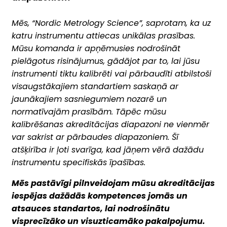
Mēs, “Nordic Metrology Science”, saprotam, ka uz
katru instrumentu attiecas unikālas prasības.
Mūsu komanda ir apņēmusies nodrošināt
pielāgotus risinājumus, gādājot par to, lai jūsu
instrumenti tiktu kalibrēti vai pārbaudīti atbilstoši
visaugstākajiem standartiem saskaņā ar
jaunākajiem sasniegumiem nozarē un
normatīvajām prasībām. Tāpēc mūsu
kalibrēšanas akreditācijas diapazoni ne vienmēr
var sakrist ar pārbaudes diapazoniem. Šī
atšķirība ir ļoti svarīga, kad jāņem vērā dažādu
instrumentu specifiskās īpašības.
Mēs pastāvīgi pilnveidojam mūsu akreditācijas
iespējas dažādās kompetences jomās un
atsauces standartos, lai nodrošinātu
visprecīzāko un visuzticamāko pakalpojumu.