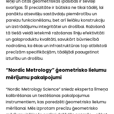
leņķi un citas ģeometriskās īpašības ir sevišķi
svarīgas. Šī precizitāte ir būtiska ne tikai tādēļ, lai
panāktu atsevišķu sastāvdaļu piemērotību un
pareizu funkcionēšanu, bet arī lielāku konstrukciju
un izstrādājumu integritātei un drošībai. Ražošanā
tā tiešā veidā ietekmē ražošanas līniju efektivitāti
un galaproduktu kvalitāti, savukārt būvniecībā
nodrošina, ka ēkas un infrastruktūras top atbilstoši
precīzām specifikācijām, tādējādi paaugstinot
izturību un drošību.
“Nordic Metrology” ģeometrisko lielumu
mērījumu pakalpojumi
“Nordic Metrology Science” sniedz eksperta līmeņa
kalibrēšanas un testēšanas pakalpojumus
instrumentiem, kas paredzēti ģeometrisko lielumu
mērīšanai. Mēs izprotam precīzu ģeometrisko