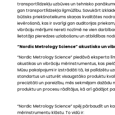
transportlīdzekļu uzbūves un tehnisko panākumu
gan transportlīdzekļa ilgmūžību. Savukārt izklaides
būtisks priekšnoteikums skaņas kvalitātes nodr
ievērošanā, kas ir svarīgi gan auditorijas priekam,
vibrāciju mērījumi nereti nozīmē ne vien darbība
lietotāja pieredzes uzlabošanu un atbildības nodr
“Nordic Metrology Science” akustisko un vi
“Nordic Metrology Science” piedāvā eksperta lī
akustikas un vibrāciju mērinstrumentus, kas pie
Mūsu pakalpojumi ir izstrādāti tā, lai palīdzētu
standartus un uzturēt visaugstāko produktu kval
precizitāti un pareizību, mēs sekmējam dažādu n
produktu un procesu rādītājus, kā arī gādājot pa
“Nordic Metrology Science” spēj pārbaudīt un kal
mērinstrumentu klāstu. To vidū ir: