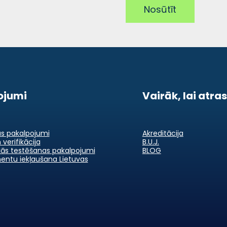
Nosūtīt
ojumi
Vairāk, lai atra
as pakalpojumi
Akreditācija
 verifikācija
B.U.J.
kās testēšanas pakalpojumi
BLOG
entu iekļaušana Lietuvas