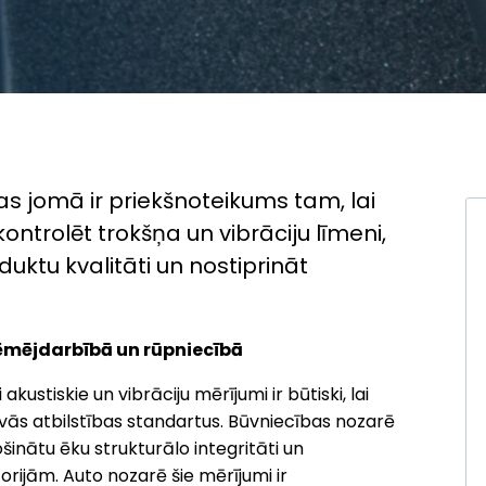
nas jomā ir priekšnoteikums tam, lai
ontrolēt trokšņa un vibrāciju līmeni,
uktu kvalitāti un nostiprināt
ēmējdarbībā un rūpniecībā
stiskie un vibrāciju mērījumi ir būtiski, lai
vās atbilstības standartus. Būvniecības nozarē
rošinātu ēku strukturālo integritāti un
orijām. Auto nozarē šie mērījumi ir