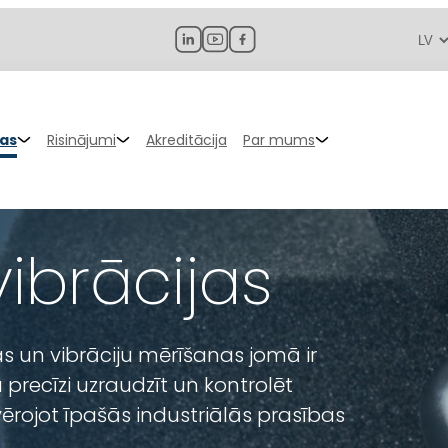
jas
Risinājumi
Akreditācija
Par mums
vibrācijas
as un vibrāciju mērīšanas jomā ir
recīzi uzraudzīt un kontrolēt
evērojot īpašās industriālās prasības