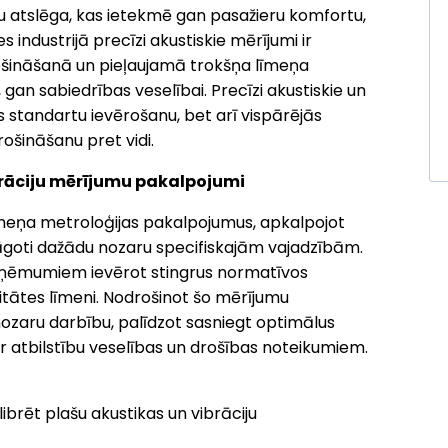
 atslēga, kas ietekmē gan pasažieru komfortu,
 industrijā precīzi akustiskie mērījumi ir
ošināšanā un pieļaujamā trokšņa līmeņa
 gan sabiedrības veselībai. Precīzi akustiskie un
s standartu ievērošanu, bet arī vispārējās
ošināšanu pret vidi.
brāciju mērījumu pakalpojumi
meņa metroloģijas pakalpojumus, apkalpojot
lāgoti dažādu nozaru specifiskajām vajadzībām.
 uzņēmumiem ievērot stingrus normatīvos
itātes līmeni. Nodrošinot šo mērījumu
ozaru darbību, palīdzot sasniegt optimālus
r atbilstību veselības un drošības noteikumiem.
ibrēt plašu akustikas un vibrāciju