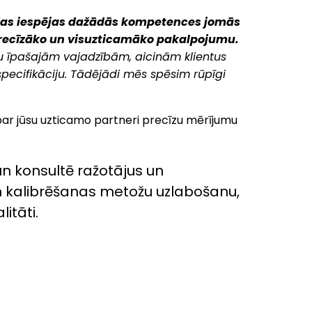
ijas iespējas dažādās kompetences jomās
precīzāko un visuzticamāko pakalpojumu.
su īpašajām vajadzībām, aicinām klientus
specifikāciju. Tādējādi mēs spēsim rūpīgi
 par jūsu uzticamo partneri precīzu mērījumu
n konsultē ražotājus un
un kalibrēšanas metožu uzlabošanu,
itāti.