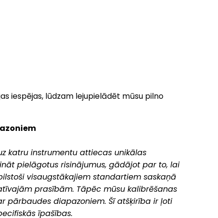
as iespējas, lūdzam lejupielādēt mūsu pilno
pazoniem
uz katru instrumentu attiecas unikālas
t pielāgotus risinājumus, gādājot par to, lai
atbilstoši visaugstākajiem standartiem saskaņā
atīvajām prasībām. Tāpēc mūsu kalibrēšanas
r pārbaudes diapazoniem. Šī atšķirība ir ļoti
cifiskās īpašības.