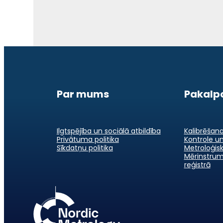
Par mums
Pakalp
Ilgtspējība un sociālā atbildība
Kalibrēšan
Privātuma politika
Kontrole un
Sīkdatņu politika
Metroloģis
Mērinstrum
reģistrā