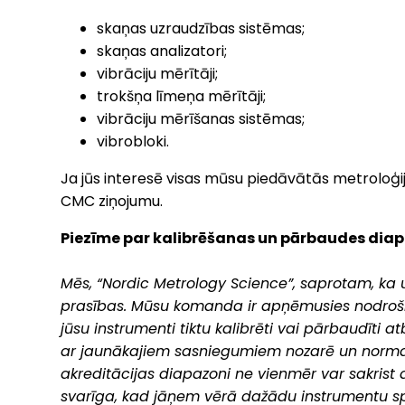
skaņas uzraudzības sistēmas;
skaņas analizatori;
vibrāciju mērītāji;
trokšņa līmeņa mērītāji;
vibrāciju mērīšanas sistēmas;
vibrobloki.
Ja jūs interesē visas mūsu piedāvātās metroloģij
CMC ziņojumu.
Piezīme par kalibrēšanas un pārbaudes dia
Mēs, “Nordic Metrology Science”, saprotam, ka 
prasības. Mūsu komanda ir apņēmusies nodrošinā
jūsu instrumenti tiktu kalibrēti vai pārbaudīti 
ar jaunākajiem sasniegumiem nozarē un norm
akreditācijas diapazoni ne vienmēr var sakrist a
svarīga, kad jāņem vērā dažādu instrumentu spe