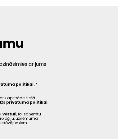
jumu
sazināsimies ar jums
vātuma politikai.
atu apstrādei tiešā
ikts
privātuma politikai
vēstuli
, lai saņemtu
troloģiju, uzņēmuma
piedāvājumiem.