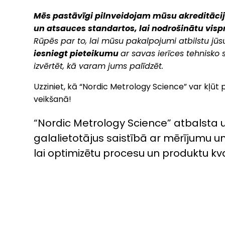
Mēs pastāvīgi pilnveidojam mūsu akreditāc
un atsauces standartos, lai nodrošinātu vis
Rūpēs par to, lai mūsu pakalpojumi atbilstu jū
iesniegt pieteikumu
ar savas ierīces tehnisko 
izvērtēt, kā varam jums palīdzēt.
Uzziniet, kā “Nordic Metrology Science” var kļūt
veikšanā!
“Nordic Metrology Science” atbalsta u
galalietotājus saistībā ar mērījumu 
lai optimizētu procesu un produktu kval