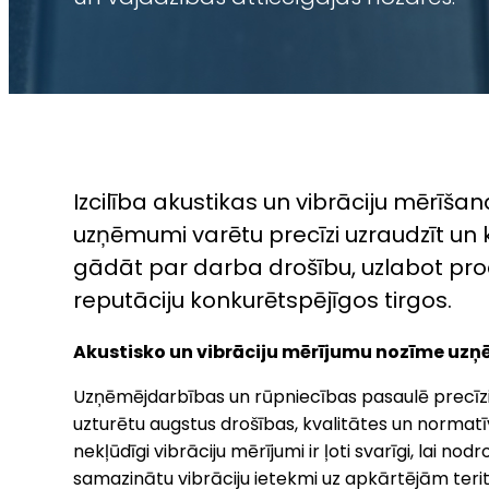
Izcilība akustikas un vibrāciju mērīša
uzņēmumi varētu precīzi uzraudzīt un k
gādāt par darba drošību, uzlabot prod
reputāciju konkurētspējīgos tirgos.
Akustisko un vibrāciju mērījumu nozīme uzņ
Uzņēmējdarbības un rūpniecības pasaulē precīzi aku
uzturētu augstus drošības, kvalitātes un normatī
nekļūdīgi vibrāciju mērījumi ir ļoti svarīgi, lai nod
samazinātu vibrāciju ietekmi uz apkārtējām terit