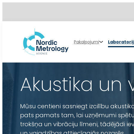
Pakalpojumi
Laboratori
Akustika un 
Mūsu centieni sasniegt izcilību akustik
pats pamats tam, lai uzņēmumi spētu p
trokšņa un vibrāciju līmeni, tādējādi i
un vajadzības attiecīgajās nozarēs.