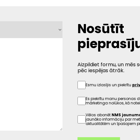
Nosūtīt
pieprasī
Aizpildiet formu, un mēs 
pēc iespējas ātrāk.
Esmu izlasījis un piekrītu
pri
Es piekrītu manu personas d
mārketinga nolūkos, kā note
Vēlos abonēt
NMS jaunumu 
jaunāko informāciju par me
aktualitātēm un īpašajiem 