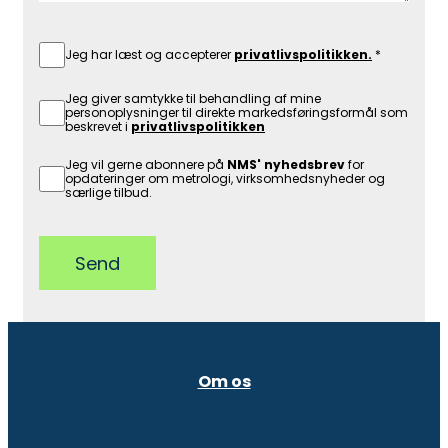
Jeg har læst og accepterer
privatlivspolitikken.
Jeg giver samtykke til behandling af mine
personoplysninger til direkte markedsføringsformål som
beskrevet i
privatlivspolitikken
Jeg vil gerne abonnere på
NMS' nyhedsbrev
for
opdateringer om metrologi, virksomhedsnyheder og
særlige tilbud.
Send
Om os