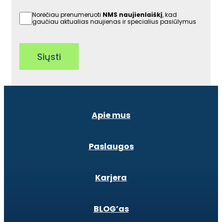
Norėčiau prenumeruoti
NMS naujienlaiškį
, kad
gaučiau aktualias naujienas ir specialius pasiūlymus
Siųsti
Apie mus
Paslaugos
Karjera
BLOG’as