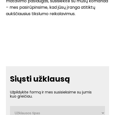
matavimo paslaugas, susisiekite su mūsų komanda
– mes pasirūpinsime, kad jūsų įranga atitiktų
aukščiausius tikslumo reikalavimus.
Siųsti užklausą
Užpildykite formą ir mes susisieksime su jumis
kuo greičiau.