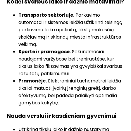
Kodėl svarbūs laiko ir dažnio matavimai?
Transporto sektoriuje.
Parkavimo
automatai ir sistemos leidžia užtikrinti teisingą
parkavimo laiko apskaitą, tikslų mokesčių
skaičiavimą ir sklandų miesto infrastruktūros
veikimą.
Sporte ir pramogose.
Sekundmačiai
naudojami varžybose bei treniruotėse, kur
tikslus laiko fiksavimas yra gyvybiškai svarbus
rezultatų patikimumui.
Pramonėje.
Elektroniniai tachometrai leidžia
tiksliai matuoti įvairių įrenginių greitį, darbo
efektyvumą bei padeda palaikyti optimalią
gamybos kokybę.
Nauda verslui ir kasdieniam gyvenimui
Užtikrina tikslų laiko ir dažnio nustatymą