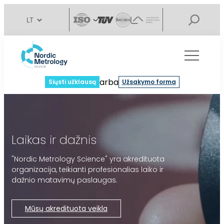
arba
Siųsti užklausą
Užsakymo forma
Laikas ir dažnis
"Nordic Metrology Science" yra akredituota
organizacija, teikianti profesionalias laiko ir
dažnio matavimų paslaugas.
Mūsų akredituota veikla