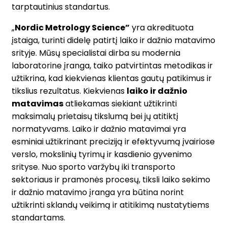
tarptautinius standartus.
„
Nordic Metrology Science”
yra akredituota
įstaiga, turinti didelę patirtį laiko ir dažnio matavimo
srityje. Mūsų specialistai dirba su modernia
laboratorine įranga, taiko patvirtintas metodikas ir
užtikrina, kad kiekvienas klientas gautų patikimus ir
tikslius rezultatus. Kiekvienas
laiko ir dažnio
matavimas
atliekamas siekiant užtikrinti
maksimalų prietaisų tikslumą bei jų atitiktį
normatyvams. Laiko ir dažnio matavimai yra
esminiai užtikrinant preciziją ir efektyvumą įvairiose
verslo, mokslinių tyrimų ir kasdienio gyvenimo
srityse. Nuo sporto varžybų iki transporto
sektoriaus ir pramonės procesų, tiksli laiko sekimo
ir dažnio matavimo įranga yra būtina norint
užtikrinti sklandų veikimą ir atitikimą nustatytiems
standartams.