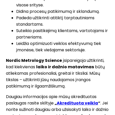
visose srityse.
Didina procesų patikimumą ir sklandumą.
Padeda užtikrinti atitiktį tarptautiniams
standartams.
Suteikia pasitikėjimą klientams, vartotojams ir
partneriams.
Leidžia optimizuoti veiklos efektyvumą tiek
įmonėse, tiek viešajame sektoriuje.
Nordic Metrology Science
įsipareigoja užtikrinti,
kad kiekvienas
laiko ir dažnio matavimas
būtų
atliekamas profesionaliai, greitai ir tiksliai. Mūsų
tikslas – užtikrinti jūsų naudojamos įrangos
patikimumą ir ilgaamžiškumą.
Daugiau informacijos apie mūsų akredituotas
paslaugas rasite skiltyje
„
Akredituota veikla
“
. Jei
norite sužinoti daugiau arba užsisakyti laiko ir dažnio