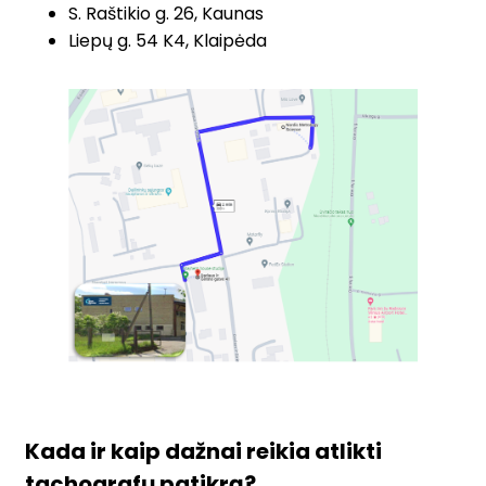
S. Raštikio g. 26, Kaunas
Liepų g. 54 K4, Klaipėda
Kada ir kaip dažnai reikia atlikti
tachografų patikrą?