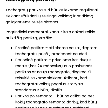
Tachografų patikra turi būti atliekama reguliariai,
siekiant užtikrinti jų teisingą veikimą ir atitikimą
galiojantiems teisės aktams.
Pagrindiniai momentai, kada ir kaip dažnai reikia
atlikti šią patikrą, yra šie:
Pradinė patikra – atliekama naujai įdiegtam
tachografui prieš jį pradedant naudoti.
Periodinė patikra – privaloma kas dvejus
metus (kas 24 mėnesius) nuo paskutinės
patikros ar naujo tachografo įdiegimo. Ši
taisyklė taikoma siekiant užtikrinti, kad
tachografai veiktų pagal nustatytus
standartus ir būtų tikslūs.
Patikra po remonto – būtina atlikti po bet
kokių tachografo remonto darbų, kad būtų