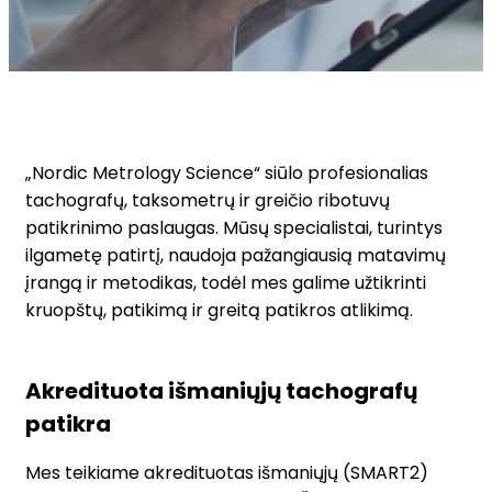
„Nordic Metrology Science“ siūlo profesionalias
tachografų, taksometrų ir greičio ribotuvų
patikrinimo paslaugas. Mūsų specialistai, turintys
ilgametę patirtį, naudoja pažangiausią matavimų
įrangą ir metodikas, todėl mes galime užtikrinti
kruopštų, patikimą ir greitą patikros atlikimą.
Akredituota išmaniųjų tachografų
patikra
Mes teikiame akredituotas išmaniųjų (SMART2)