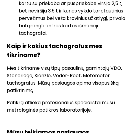
kartu su priekaba ar puspriekabe viršija 2,5 t,
bet neviršija 3,5 t ir kurios vykdo tarptautinius
pervežimus bei veža krovinius už atlygį, privalo
būti įrengti antros kartos išmanieji
tachografai.
Kaip ir kokius tachografus mes
tikriname?
Mes tikriname visų tipų pasaulinių gamintojų VDO,
Stoneridge, Kienzle, Veder-Root, Motometer
tachografus. Mūsų paslaugos apima visapusišką
patikrinimą.
Patikrą atlieka profesionalūs specialistai mūsų
metrologinės patikros laboratorijoje.
Mūsų teikiamos paslaugos