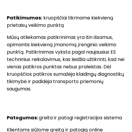
Patikimumas:
kruopščiai tikriname kiekvieną
prietaisų veikimo punktą
Mūsų atliekamas patikrinimas yra itin išsamus,
apimantis kiekvieną įmanomą įrenginio veikimo
punktą. Patikrinimas vyksta pagal naujausius ES
techninius reikalavimus, kas leidžia užtikrinti, kad nei
vienas patikros punktas nebus praleistas. Dėl
kruopščios patikros sumažėja klaidingų diagnostikų
tikimybė ir padidėja transporto priemonių
saugumas.
Patogumas:
greita ir patogi registracijos sistema
Klientams siūlome greitą ir patogią online