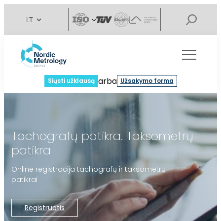
arba
Siųsti užklausą
Užsakymo forma
Tachografų patikra. Taksometrų
patikra
Online registracija tachografų ir taksometrų
patikrai
Registruotis