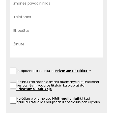
Susipažinau ir sutinku su
Privatumo Politika.
Sutinku, kad mano asmens duomenys būtų tvarkomi
tiesioginės rinkodaros tikslais, kaip aprašyta
Privatumo Politikoje
Norėčiau prenumeruoti
NMS naujienlaiškį
, kad
gaučiau aktualias naujienas ir specialius pasiūlymus