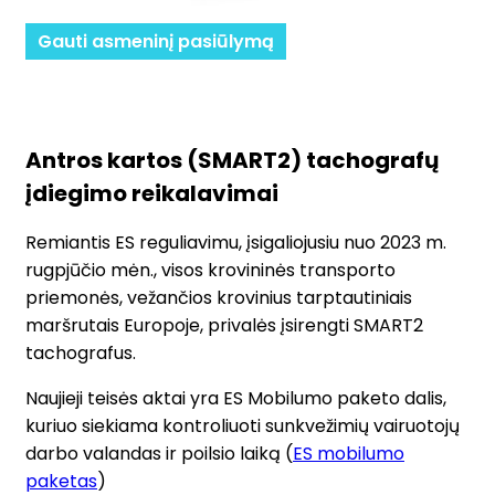
Gauti asmeninį pasiūlymą
Antros kartos (SMART2) tachografų
įdiegimo reikalavimai
Remiantis ES reguliavimu, įsigaliojusiu nuo 2023 m.
rugpjūčio mėn., visos krovininės transporto
priemonės, vežančios krovinius tarptautiniais
maršrutais Europoje, privalės įsirengti SMART2
tachografus.
Naujieji teisės aktai yra ES Mobilumo paketo dalis,
kuriuo siekiama kontroliuoti sunkvežimių vairuotojų
darbo valandas ir poilsio laiką (
ES mobilumo
paketas
)