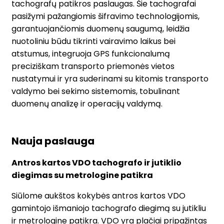
tachografų patikros paslaugas. Šie tachografai
pasižymi pažangiomis šifravimo technologijomis,
garantuojančiomis duomenų saugumą, leidžia
nuotoliniu būdu tikrinti vairavimo laikus bei
atstumus, integruoja GPS funkcionalumą
preciziškam transporto priemonės vietos
nustatymui ir yra suderinami su kitomis transporto
valdymo bei sekimo sistemomis, tobulinant
duomenų analizę ir operacijų valdymą.
Nauja paslauga
Antros kartos VDO tachografo ir jutiklio
diegimas su metrologine patikra
Siūlome aukštos kokybės antros kartos VDO
gamintojo išmaniojo tachografo diegimą su jutikliu
ir metrologine patikra. VDO yra plačiai pripažintas