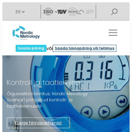
või
Saada päring
Saada hinnapäring või tellimus
Kontroll ja taatlemine
Õigussektori kinnitus: Nordic Metrology
Science'i põhjalikud kontrolli- ja
taatlusteenused
Küsige hinnapakkumist