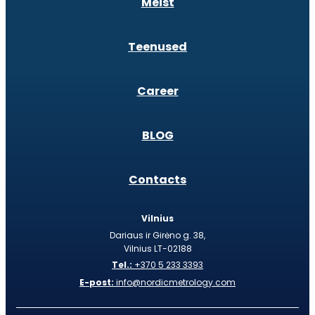
Meist
Teenused
Career
BLOG
Contacts
Vilnius
Dariaus ir Girėno g. 38,
Vilnius LT-02188
Tel.:
+370 5 233 3393
E-post:
info@nordicmetrology.com