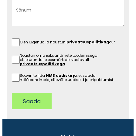
Olen lugenud ja nõustun
privaatsuspoliitikaga.
Nõustun oma isikuandmete töötlemisega
otseturunduse eesmärkidel vastavalt
privaatsuspoliitikaga
Soovin tellida
NMS uudiskirja
, et saada
mõõteandmeid, ettevõtte uudiseid ja eripakkumisi.
Saada