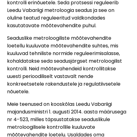
kontrolli erinõuetele. Seda protsessi reguleerib
Leedu Vabariigi metroloogia seadus ja see on
oluline teatud reguleeritud valdkondades
kasutatavate mõõtevahendite puhul.
Seaduslike metroloogiliste mõõtevahendite
loetellu kuuluvate mõõtevahendite suhtes, mis
kuuluvad tehniliste normide reguleerimisalasse,
kohaldatakse seda seadusjärgset metroloogilist
kontrolli. Neid mõõtevahendeid kontrollitakse
uuesti perioodiliselt vastavalt nende
konkreetsetele rakendustele ja regulatiivsetele
nõuetele.
Meie teenused on kooskõlas Leedu Vabariigi
majandusministri 1. augusti 2014. aasta määrusega
nr 4-523, milles täpsustatakse seaduslikule
metroloogilisele kontrollile kuuluvate
mõõtevahendite loetelu. Usaldades oma